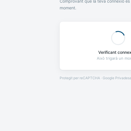
Comprovant que la teva connexió és 
moment.
Verificant connexi
Això trigarà un m
Protegit per reCAPTCHA · Google
Privades