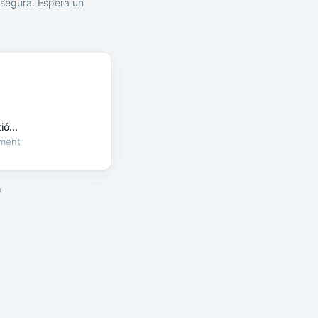
segura. Espera un
ó...
oment
a