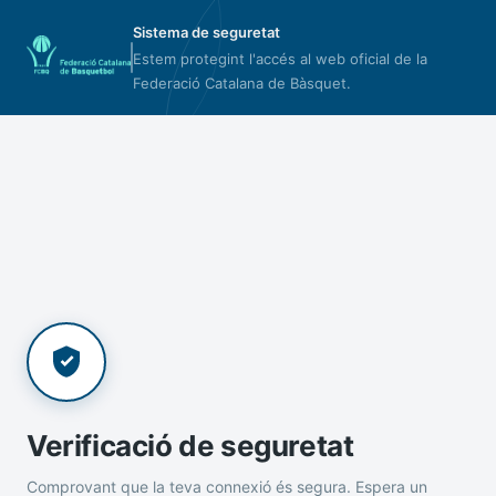
Sistema de seguretat
Estem protegint l'accés al web oficial de la
Federació Catalana de Bàsquet.
Verificació de seguretat
Comprovant que la teva connexió és segura. Espera un