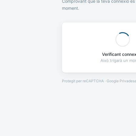
Comprovant que la teva connexió és 
moment.
Verificant connexi
Això trigarà un m
Protegit per reCAPTCHA · Google
Privades