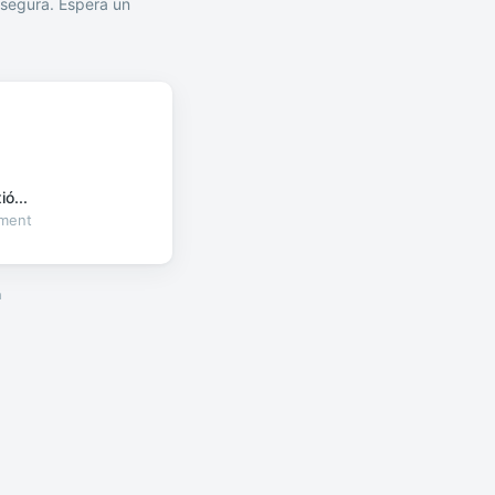
segura. Espera un
ó...
oment
a