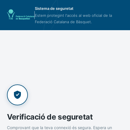
Sistema de seguretat
Estem protegint l'accés al web oficial de la
Federació Catalana de Bàsquet.
Verificació de seguretat
Comprovant que la teva connexió és segura. Espera un