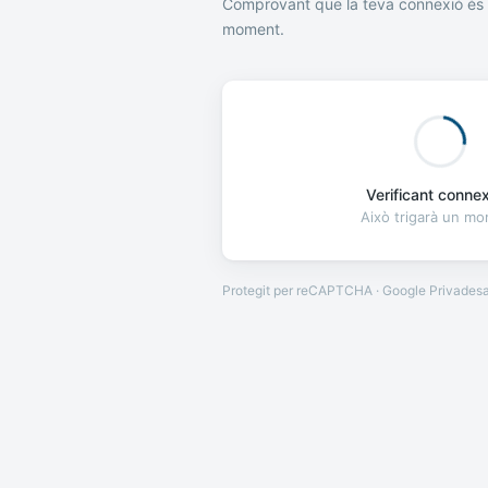
Comprovant que la teva connexió és 
moment.
Verificant connexi
Això trigarà un m
Protegit per reCAPTCHA · Google
Privades