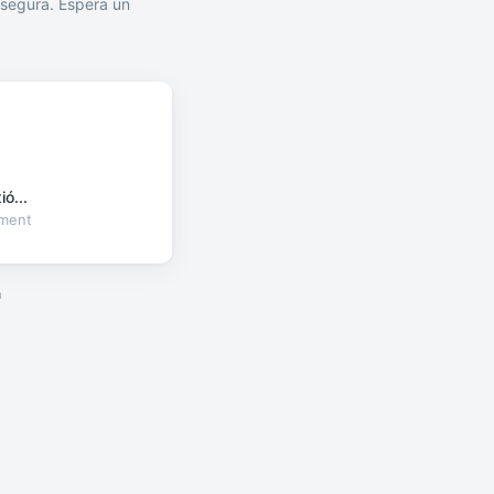
segura. Espera un
ó...
oment
a