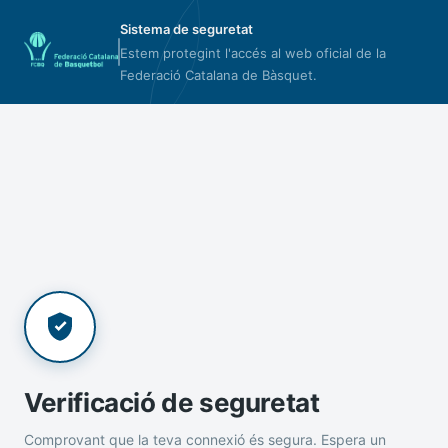
Sistema de seguretat
Estem protegint l'accés al web oficial de la
Federació Catalana de Bàsquet.
Verificació de seguretat
Comprovant que la teva connexió és segura. Espera un