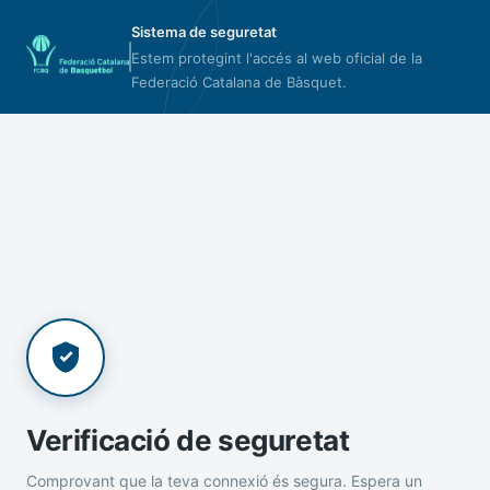
Sistema de seguretat
Estem protegint l'accés al web oficial de la
Federació Catalana de Bàsquet.
Verificació de seguretat
Comprovant que la teva connexió és segura. Espera un