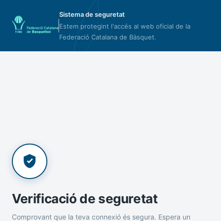
Sistema de seguretat
Estem protegint l'accés al web oficial de la
Federació Catalana de Bàsquet.
Verificació de seguretat
Comprovant que la teva connexió és segura. Espera un