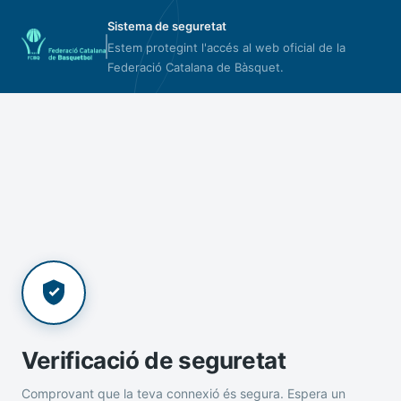
Sistema de seguretat
Estem protegint l'accés al web oficial de la
Federació Catalana de Bàsquet.
Verificació de seguretat
Comprovant que la teva connexió és segura. Espera un