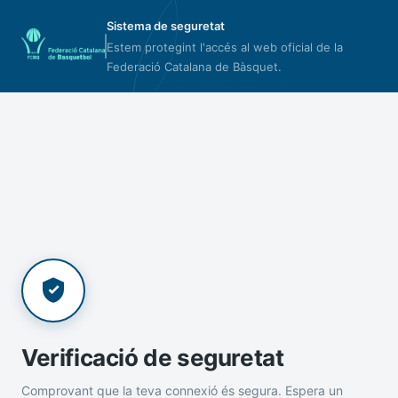
Sistema de seguretat
Estem protegint l'accés al web oficial de la
Federació Catalana de Bàsquet.
Verificació de seguretat
Comprovant que la teva connexió és segura. Espera un