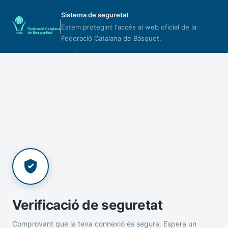
Sistema de seguretat
Estem protegint l'accés al web oficial de la
Federació Catalana de Bàsquet.
Verificació de seguretat
Comprovant que la teva connexió és segura. Espera un