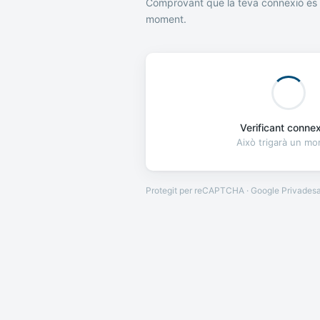
Comprovant que la teva connexió és 
moment.
Verificant connexi
Això trigarà un m
Protegit per reCAPTCHA · Google
Privades