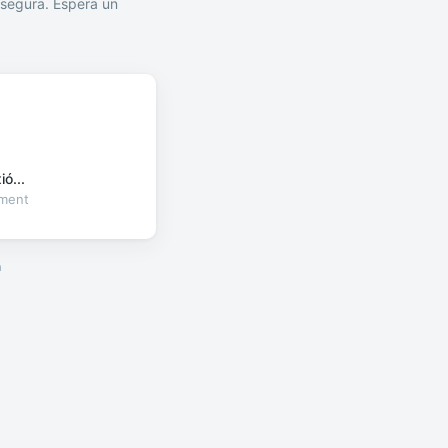
segura. Espera un
ó...
oment
a