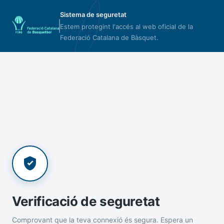
Sistema de seguretat
Estem protegint l'accés al web oficial de la
Federació Catalana de Bàsquet.
Verificació de seguretat
Comprovant que la teva connexió és segura. Espera un