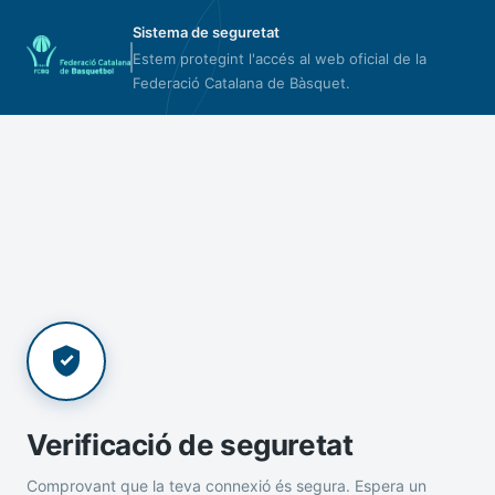
Sistema de seguretat
Estem protegint l'accés al web oficial de la
Federació Catalana de Bàsquet.
Verificació de seguretat
Comprovant que la teva connexió és segura. Espera un