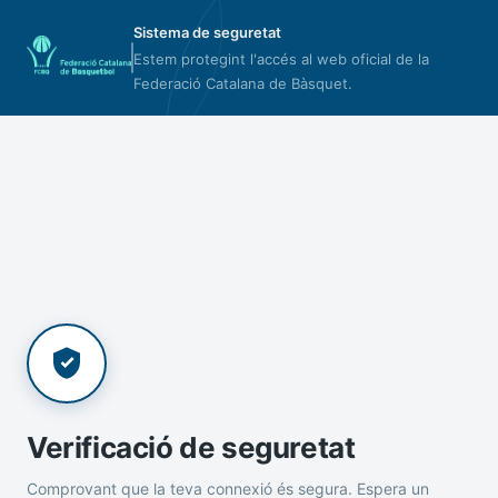
Sistema de seguretat
Estem protegint l'accés al web oficial de la
Federació Catalana de Bàsquet.
Verificació de seguretat
Comprovant que la teva connexió és segura. Espera un