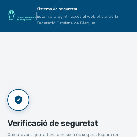
Sistema de seguretat
Estem protegint l'accés al web oficial de la
Federació Catalana de Bàsquet.
Verificació de seguretat
Comprovant que la teva connexió és segura. Espera un