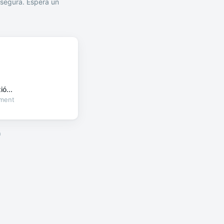
segura. Espera un
ó...
oment
a