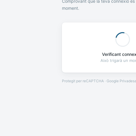
Comprovant que la teva connexió és 
moment.
Verificant connexi
Això trigarà un m
Protegit per reCAPTCHA · Google
Privades