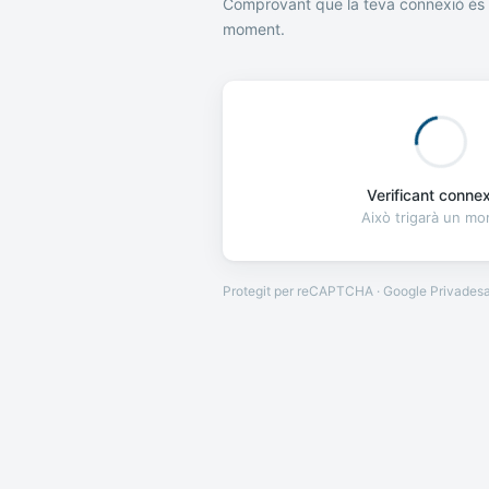
Comprovant que la teva connexió és 
moment.
Verificant connexi
Això trigarà un m
Protegit per reCAPTCHA · Google
Privades