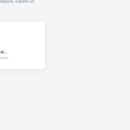
segura. Espera un
ó...
oment
a