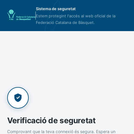
Sistema de seguretat
Estem protegint l'accés al web oficial de la
Federació Catalana de Bàsquet.
Verificació de seguretat
Comprovant que la teva connexió és segura. Espera un