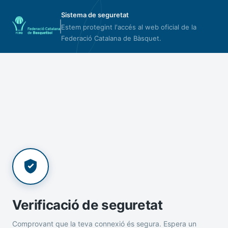
Sistema de seguretat
Estem protegint l'accés al web oficial de la
Federació Catalana de Bàsquet.
Verificació de seguretat
Comprovant que la teva connexió és segura. Espera un