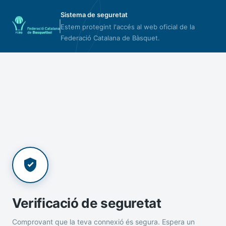
Sistema de seguretat
Estem protegint l'accés al web oficial de la
Federació Catalana de Bàsquet.
Verificació de seguretat
Comprovant que la teva connexió és segura. Espera un