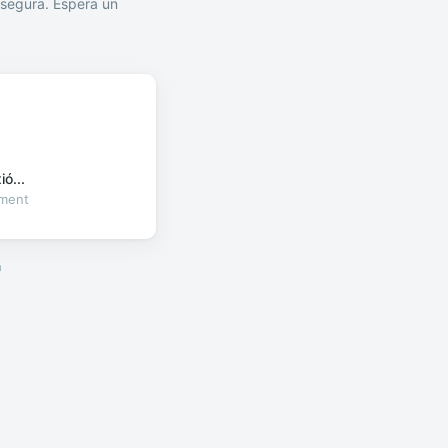
segura. Espera un
ó...
oment
a