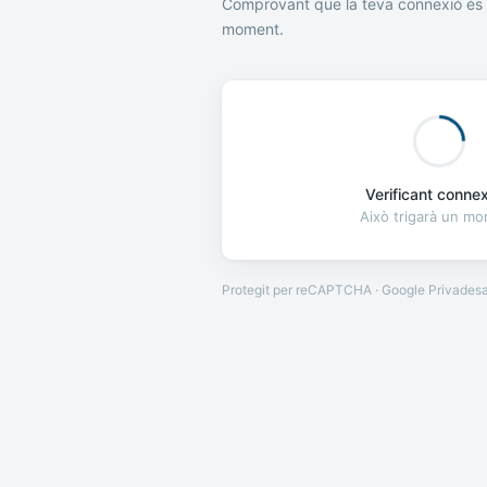
Comprovant que la teva connexió és 
moment.
Verificant connexi
Això trigarà un m
Protegit per reCAPTCHA · Google
Privades