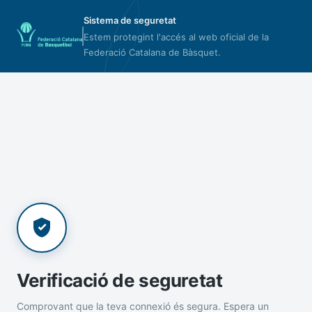
Sistema de seguretat
Estem protegint l'accés al web oficial de la
Federació Catalana de Bàsquet.
Verificació de seguretat
Comprovant que la teva connexió és segura. Espera un