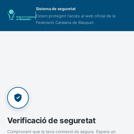
Sistema de seguretat
Estem protegint l'accés al web oficial de la
Federació Catalana de Bàsquet.
Verificació de seguretat
Comprovant que la teva connexió és segura. Espera un