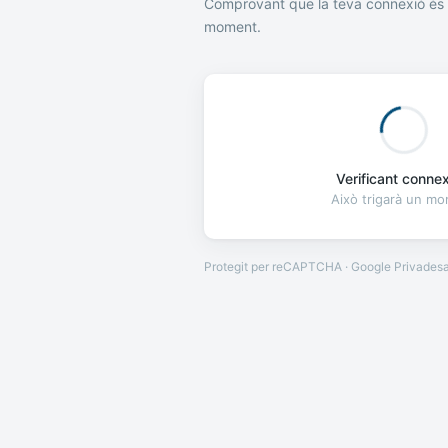
Comprovant que la teva connexió és 
moment.
Verificant connexi
Això trigarà un m
Protegit per reCAPTCHA · Google
Privades