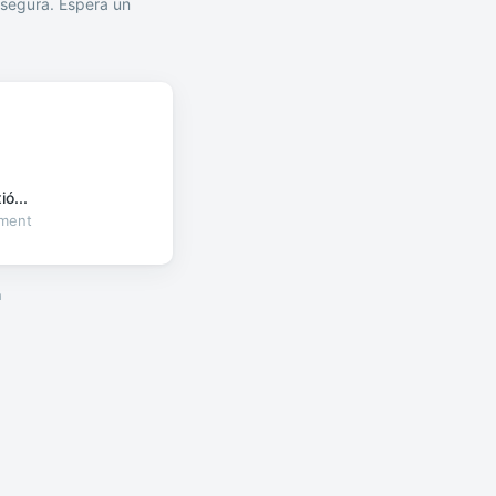
segura. Espera un
ó...
oment
a