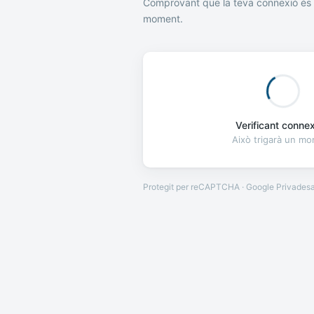
Comprovant que la teva connexió és 
moment.
Verificant connexi
Això trigarà un m
Protegit per reCAPTCHA · Google
Privades