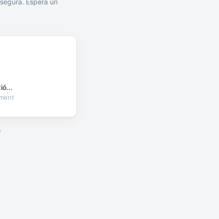
segura. Espera un
ó...
oment
a