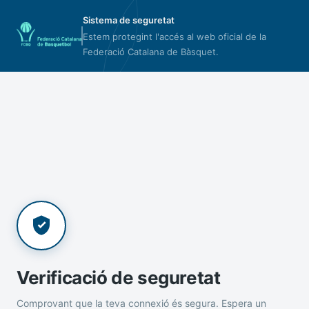
Sistema de seguretat
Estem protegint l'accés al web oficial de la
Federació Catalana de Bàsquet.
Verificació de seguretat
Comprovant que la teva connexió és segura. Espera un