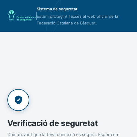
Sistema de seguretat
Estem protegint l'accés al web oficial de la
Federació Catalana de Bàsquet.
Verificació de seguretat
Comprovant que la teva connexió és segura. Espera un