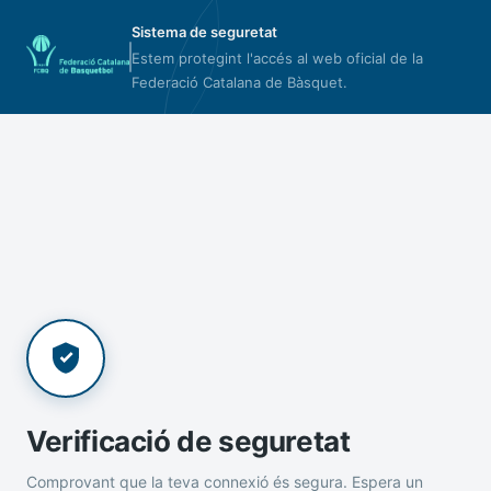
Sistema de seguretat
Estem protegint l'accés al web oficial de la
Federació Catalana de Bàsquet.
Verificació de seguretat
Comprovant que la teva connexió és segura. Espera un