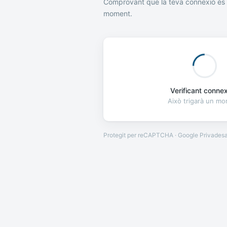
Comprovant que la teva connexió és 
moment.
Verificant connexi
Això trigarà un m
Protegit per reCAPTCHA · Google
Privades