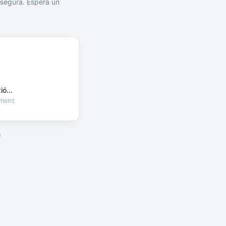
segura. Espera un
ó...
oment
a