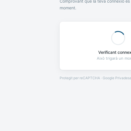
Comprovant que la teva connexió és 
moment.
Verificant connexi
Això trigarà un m
Protegit per reCAPTCHA · Google
Privades