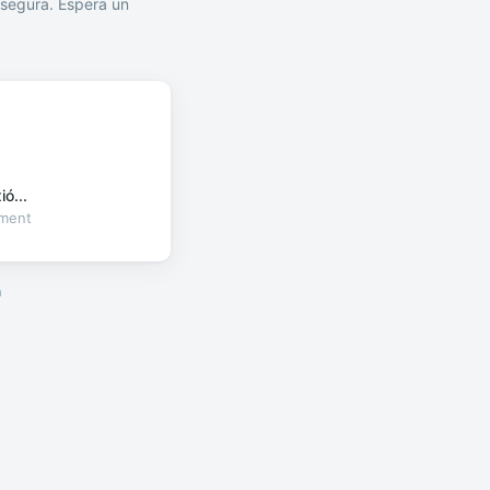
segura. Espera un
ó...
oment
a