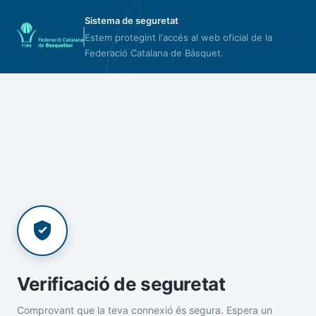
Sistema de seguretat
Estem protegint l'accés al web oficial de la
Federació Catalana de Bàsquet.
Verificació de seguretat
Comprovant que la teva connexió és segura. Espera un