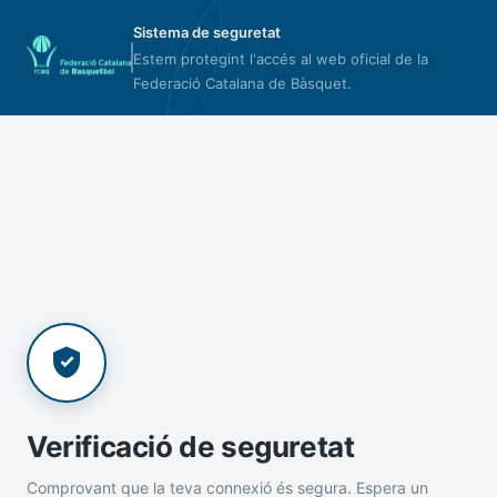
Sistema de seguretat
Estem protegint l'accés al web oficial de la
Federació Catalana de Bàsquet.
Verificació de seguretat
Comprovant que la teva connexió és segura. Espera un