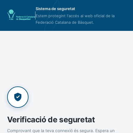
Sistema de seguretat
Estem protegint l'accés al web oficial de la
Federació Catalana de Bàsquet.
Verificació de seguretat
Comprovant que la teva connexió és segura. Espera un