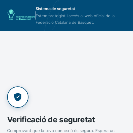
Sistema de seguretat
Estem protegint l'accés al web oficial de la
Federació Catalana de Bàsquet.
Verificació de seguretat
Comprovant que la teva connexió és segura. Espera un