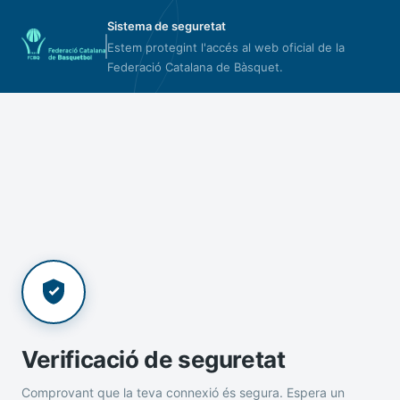
Sistema de seguretat
Estem protegint l'accés al web oficial de la
Federació Catalana de Bàsquet.
Verificació de seguretat
Comprovant que la teva connexió és segura. Espera un