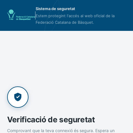
Sistema de seguretat
Estem protegint l'accés al web oficial de la
Federació Catalana de Bàsquet.
Verificació de seguretat
Comprovant que la teva connexió és segura. Espera un