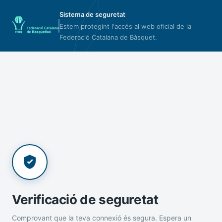
Sistema de seguretat
Estem protegint l'accés al web oficial de la
Federació Catalana de Bàsquet.
Verificació de seguretat
Comprovant que la teva connexió és segura. Espera un