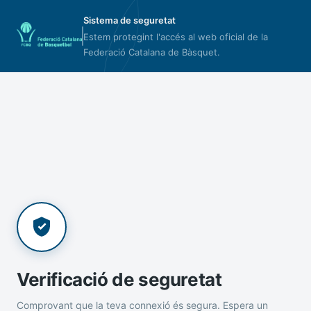
Sistema de seguretat
Estem protegint l'accés al web oficial de la
Federació Catalana de Bàsquet.
Verificació de seguretat
Comprovant que la teva connexió és segura. Espera un