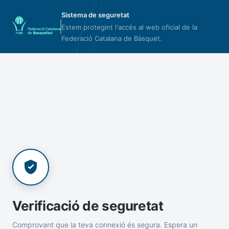
Sistema de seguretat
Estem protegint l'accés al web oficial de la
Federació Catalana de Bàsquet.
Verificació de seguretat
Comprovant que la teva connexió és segura. Espera un