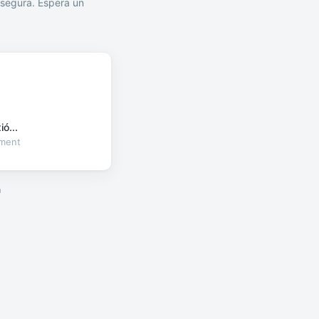
segura. Espera un
ó...
oment
a