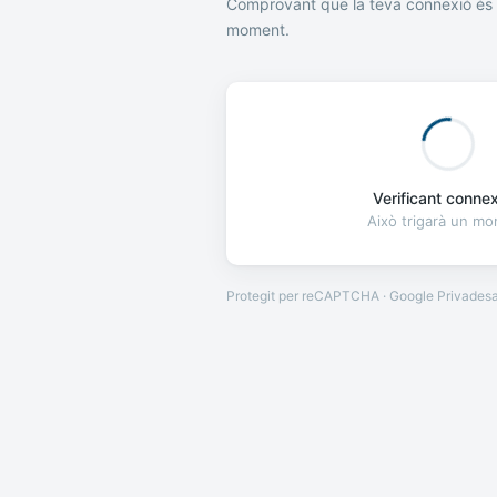
Comprovant que la teva connexió és 
moment.
Verificant connexi
Això trigarà un m
Protegit per reCAPTCHA · Google
Privades