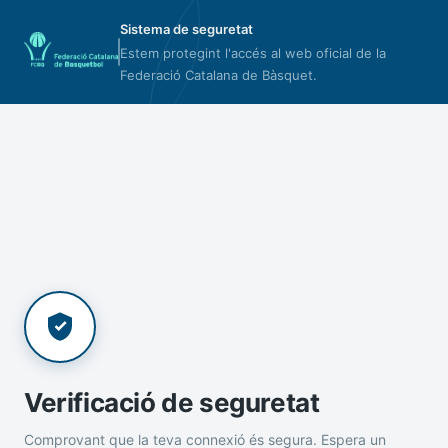
Sistema de seguretat
Estem protegint l'accés al web oficial de la
Federació Catalana de Bàsquet.
Verificació de seguretat
Comprovant que la teva connexió és segura. Espera un