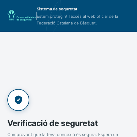
Sistema de seguretat
Estem protegint l'accés al web oficial de la
Federació Catalana de Bàsquet.
Verificació de seguretat
Comprovant que la teva connexió és segura. Espera un