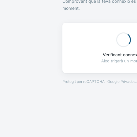
Comprovant que la teva connexió és 
moment.
Verificant connexi
Això trigarà un m
Protegit per reCAPTCHA · Google
Privades