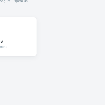
segura. Espera un
ó...
oment
a